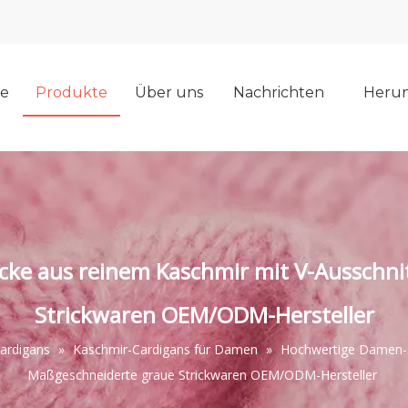
e
Produkte
Über uns
Nachrichten
Herun
cke aus reinem Kaschmir mit V-Ausschni
Strickwaren OEM/ODM-Hersteller
ardigans
»
Kaschmir-Cardigans für Damen
»
Hochwertige Damen-St
Maßgeschneiderte graue Strickwaren OEM/ODM-Hersteller