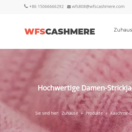
+86 15066666292
wfs808@wfscashmere.com


Zuhaus
Hochwertige Damen-Strickja
Sie sind hier:
Zuhause
»
Produkte
»
Kaschmir-C