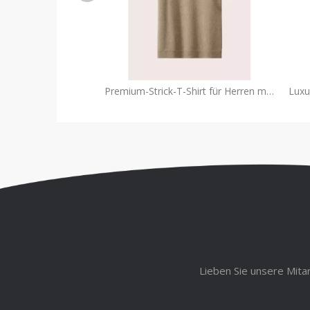
Premium-Strick-T-Shirt für Herren mit Rundhalsausschnitt | Erhöhte Grundlagen OEM
Lieben Sie unsere Mita