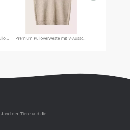
Eleganter übergroßer Kaschmirpullover mit V-Ausschnitt | Premium-Strickwaren-OEM
Premium Pulloverweste mit V-Ausschnitt OEM | Kaschmir-Strickwarenfabrik
stand der Tiere und die