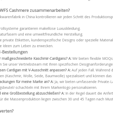
mit WFS Cashmere zusammenarbeiten?
rickwarenfabrik in China kontrollieren wir jeden Schritt des Produktio
rollsysteme garantieren makellose Luxuskleidung.
aturfasern und eine umweltfreundliche Herstellung.
ie private Etiketten, kundenspezifische Designs oder spezielle Mater
hre Ideen zum Leben zu erwecken.
M-Bestellungen
ür maßgeschneiderte Kaschmir-Cardigans? A:
Wir bieten flexible MOQ
en Sie unser Vertriebsteam mit Ihren spezifischen Designanforderunge
esen Cardigan mit V-Ausschnitt anpassen? A:
Auf jeden Fall. Während 
n (Kaschmir, Wolle, Seide, Baumwolle) spezialisiert und können da
rpackungen für meine Marke an? A:
Ja, wir bieten umfassende Private-
gsbeutel/-schachteln mit Ihrem Markenlogo personalisieren.
nd eine Großbestellung abzuschließen? A:
In der Regel dauert die Anfer
n für die Massenproduktion liegen zwischen 30 und 45 Tagen nach Mus
uwerten?