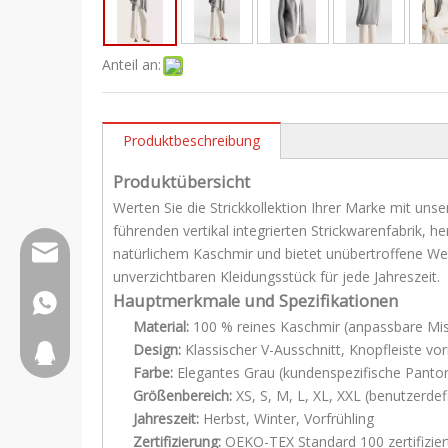
Anteil an:
Produktbeschreibung
Produktübersicht
Werten Sie die Strickkollektion Ihrer Marke mit un
führenden vertikal integrierten Strickwarenfabrik,
wfs808@wfscashmere.com
natürlichem Kaschmir und bietet unübertroffene Wei
unverzichtbaren Kleidungsstück für jede Jahreszeit.
Hauptmerkmale und Spezifikationen
+8615066666292
Material:
100 % reines Kaschmir (anpassbare Mis
Design:
Klassischer V-Ausschnitt, Knopfleiste v
2917611817
Farbe:
Elegantes Grau (kundenspezifische Panton
Größenbereich:
XS, S, M, L, XL, XXL (benutzerde
Jahreszeit:
Herbst, Winter, Vorfrühling
Zertifizierung:
OEKO-TEX Standard 100 zertifizier