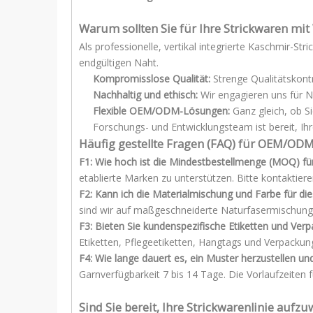
Warum sollten Sie für Ihre Strickwaren 
Als professionelle, vertikal integrierte Kaschmir-St
endgültigen Naht.
Kompromisslose Qualität:
Strenge Qualitätskont
Nachhaltig und ethisch:
Wir engagieren uns für N
Flexible OEM/ODM-Lösungen:
Ganz gleich, ob S
Forschungs- und Entwicklungsteam ist bereit, I
Häufig gestellte Fragen (FAQ) für OEM/OD
F1: Wie hoch ist die Mindestbestellmenge (MOQ) f
etablierte Marken zu unterstützen. Bitte kontaktier
F2: Kann ich die Materialmischung und Farbe für di
sind wir auf maßgeschneiderte Naturfasermischunge
F3: Bieten Sie kundenspezifische Etiketten und Ve
Etiketten, Pflegeetiketten, Hangtags und Verpackun
F4: Wie lange dauert es, ein Muster herzustellen u
Garnverfügbarkeit 7 bis 14 Tage. Die Vorlaufzeite
Sind Sie bereit, Ihre Strickwarenlinie aufz