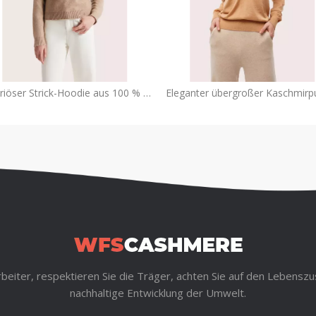
Luxuriöser Strick-Hoodie aus 100 % Kaschmir für ultimativen Komfort
rbeiter, respektieren Sie die Träger, achten Sie auf den Lebenszu
nachhaltige Entwicklung der Umwelt.