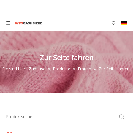
Zur Seite fahren
Sie sind hier:
Zuhause
»
Produkte
»
Frauen
»
Zur Seite fahren