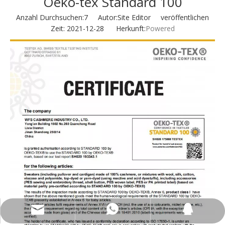
Oeko-tex Standard 100
Anzahl Durchsuchen:
7
Autor:Site Editor veröffentlichen
Zeit: 2021-12-28 Herkunft:
Powered
wfs808@wfscashmere.com
+8615066666292
2917611817