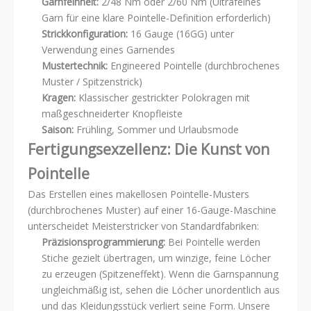
Garnfeinheit:
2/48 Nm oder 2/60 Nm (Ultrafeines
Garn für eine klare Pointelle-Definition erforderlich)
Strickkonfiguration:
16 Gauge (16GG) unter
Verwendung eines Garnendes
Mustertechnik:
Engineered Pointelle (durchbrochenes
Muster / Spitzenstrick)
Kragen:
Klassischer gestrickter Polokragen mit
maßgeschneiderter Knopfleiste
Saison:
Frühling, Sommer und Urlaubsmode
Fertigungsexzellenz: Die Kunst von
Pointelle
Das Erstellen eines makellosen Pointelle-Musters
(durchbrochenes Muster) auf einer 16-Gauge-Maschine
unterscheidet Meisterstricker von Standardfabriken:
Präzisionsprogrammierung:
Bei Pointelle werden
Stiche gezielt übertragen, um winzige, feine Löcher
zu erzeugen (Spitzeneffekt). Wenn die Garnspannung
ungleichmäßig ist, sehen die Löcher unordentlich aus
und das Kleidungsstück verliert seine Form. Unsere