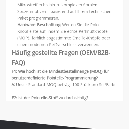
Mikrostreifen bis hin zu komplexen floralen
Spitzenmotiven – basierend auf Ihrem technischen
Paket programmieren.
Hardware-Beschaffung:
Werten Sie die Polo-
Knopfleiste auf, indem Sie echte Perlmuttknöpfe
(MOP), farblich abgestimmte Emaille-Knöpfe oder
einen modernen Reißverschluss verwenden.
Häufig gestellte Fragen (OEM/B2B-
FAQ)
F1: Wie hoch ist die Mindestbestellmenge (MOQ) für
benutzerdefinierte Pointelle-Programmierung?
A:
Unser Standard-MOQ beträgt 100 Stück pro Stil/Farbe.
F2: Ist der Pointelle-Stoff zu durchsichtig?
A:
Die dem Pointelle-Strick innewohnenden Mikrolöcher
erzeugen einen halbtransparenten Effekt. Dies ist bei
Urlaubskleidung sehr erwünscht, da es über einem
einfarbigen Camisole, einem Bralette oder sogar