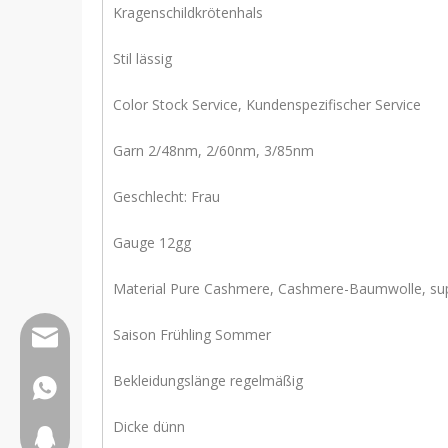
Kragenschildkrötenhals
Stil lässig
Color Stock Service, Kundenspezifischer Service
Garn 2/48nm, 2/60nm, 3/85nm
Geschlecht: Frau
Gauge 12gg
Material Pure Cashmere, Cashmere-Baumwolle, sup
Saison Frühling Sommer
wfs808@wfscashmere.com
Bekleidungslänge regelmäßig
+8615066666292
Dicke dünn
2917611817