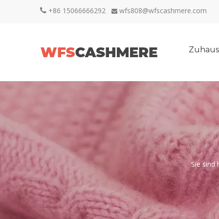
+86 15066666292
wfs808@wfscashmere.com


Zuhaus
Sie sind 