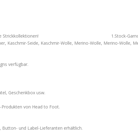
 alle Ihre Strickkollektionen! 1.Stock-Garndienste sin
r, Kaschmir-Seide, Kaschmir-Wolle, Merino-Wolle, Merino-Wolle, M
igns verfügbar.
utel, Geschenkbox usw.
enden Kaschmir-Produkten von Head to Foot. 6.Alle d
 Button- und Label-Lieferanten erhältlich.