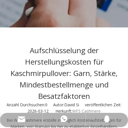
Aufschlüsselung der
Herstellungskosten für
Kaschmirpullover: Garn, Stärke,
Mindestbestellmenge und
Besatzfaktoren
Anzahl Durchsuchen:
0
Autor:David Si veröffentlichen Zeit:
2026-03-12 Herkunft:
WFS Cashmere
wfs808@wfscashmere.com
+8615066666292
2917611817
Bei WFS Cashmere erstelle ich täglich Kostenaufstellungen für
Marken, von Startups bis hin zu etablierten Einzelhändlern.