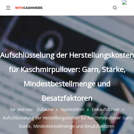
Aufschlüsselung der Herstellungskosten
für Kaschmirpullover: Garn, Stärke,
Mindestbestellmenge und
Besatzfaktoren
Sie sind hier:
Zuhause
»
Nachrichten
»
Einkaufsführer
»
Aufschlüsselung der Herstellungskosten für Kaschmirpullover: Garn,
Stärke, Mindestbestellmenge und Besatzfaktoren