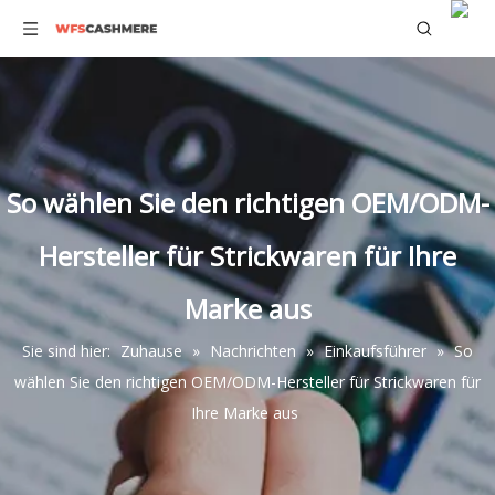
So wählen Sie den richtigen OEM/ODM-
Hersteller für Strickwaren für Ihre
Marke aus
Sie sind hier:
Zuhause
»
Nachrichten
»
Einkaufsführer
»
So
wählen Sie den richtigen OEM/ODM-Hersteller für Strickwaren für
Ihre Marke aus