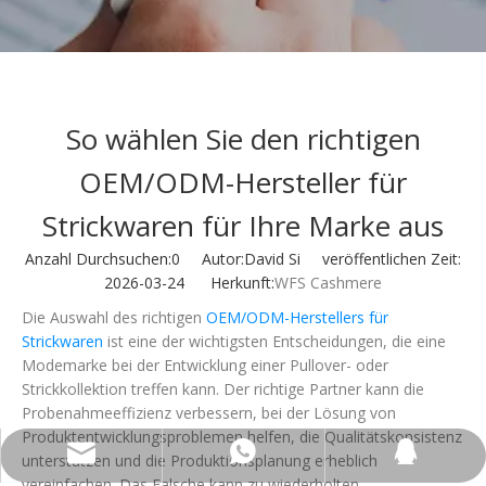
So wählen Sie den richtigen
OEM/ODM-Hersteller für
Strickwaren für Ihre Marke aus
Anzahl Durchsuchen:
0
Autor:David Si veröffentlichen Zeit:
2026-03-24 Herkunft:
WFS Cashmere
Die Auswahl des richtigen
OEM/ODM-Herstellers für
Strickwaren
ist eine der wichtigsten Entscheidungen, die eine
Modemarke bei der Entwicklung einer Pullover- oder
Strickkollektion treffen kann. Der richtige Partner kann die
Probenahmeeffizienz verbessern, bei der Lösung von
Produktentwicklungsproblemen helfen, die Qualitätskonsistenz
wfs808@wfscashmere.com
+8615066666292
2917611817
unterstützen und die Produktionsplanung erheblich
vereinfachen. Das Falsche kann zu wiederholten