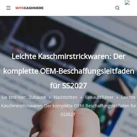
Leichte Kaschmirstrickwaren: Der
komplette OEM-Beschaffungsleitfaden
für SS2027
Sie sind hier:
Zuhause
»
Nachrichten
»
Einkaufsführer
»
Leichte
Kaschmirstrickwaren: Der komplette OEM-Beschaffungsleitfaden für
SS2027