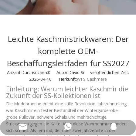
Leichte Kaschmirstrickwaren: Der
komplette OEM-
Beschaffungsleitfaden für SS2027
Anzahl Durchsuchen:
0
Autor:David Si veröffentlichen Zeit:
2026-04-10 Herkunft:
WFS Cashmere
Einleitung: Warum leichter Kaschmir die
Zukunft der SS-Kollektionen ist
Die Modebranche erlebt eine stille Revolution. Jahrzehntelang
war Kaschmir ein fester Bestandteil der Wintergarderobe –
grobe Pullover, schwere Schals und mehrschichtige
Strickwaren gegen die Kälte. Aber diese Wahrnehmung ändert
wfs808@wfscashmere.com
+8615066666292
2917611817
sich schnell. Als jemand, der über zwei Jahrzehnte in der