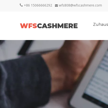
+86 15066666292
wfs808@wfscashmere.com


Zuhaus