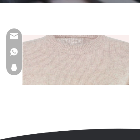
wfs808@wfscashmere.com
+8615066666292
2917611817