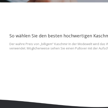
Der wahre Preis von „billigem“ Kaschmir In der Modewelt wird das W
verwendet. Möglicherweise sehen Sie einen Pullover mit der Aufsch
einem für 300 $. Warum der Preisunterschied? Die Antwort liegt in d
Integrität der Handwerkskunst. Ein minderwertiger Pullover kann se