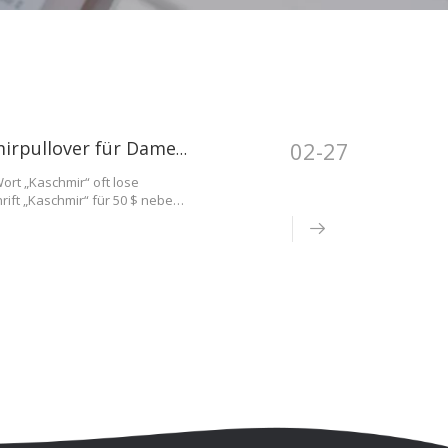
02-27
So wählen Sie den besten hochwertigen Kaschmirpullover für Damen aus: Eine umfassende Kaufberatung
ort „Kaschmir“ oft lose
rift „Kaschmir“ für 50 $ neben
er Reinheit der Faser und der
in