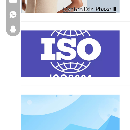
+8615066666292
2917611817