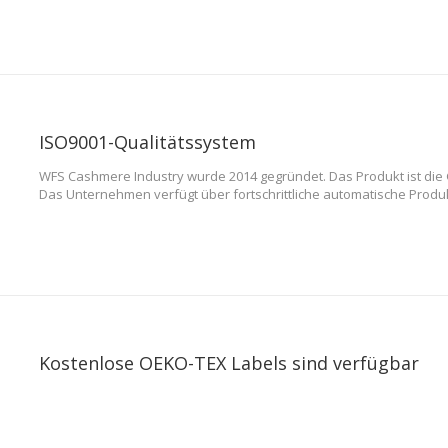
können internationale Reisende den Komfort einer sofortigen Rück
Vorlage genießen
ISO9001-Qualitätssystem
WFS Cashmere Industry wurde 2014 gegründet. Das Produkt ist di
Das Unternehmen verfügt über fortschrittliche automatische Produkt
komplexe und variable Prozesse zu bewältigen, mit einer jährliche
mehr als 500.000 Stück. Unsere Produkte werden in mehr als 100 Lä
Kostenlose OEKO-TEX Labels sind verfügbar