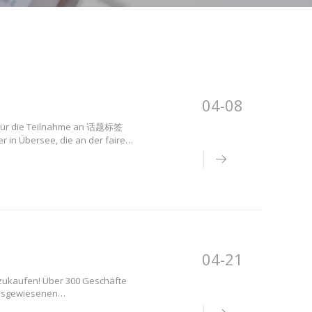
04-08
e für die Teilnahme an 话题标签
 in Übersee, die an der fairen
om 24. Januar bis 5. Mai können
vollständigen
04-21
nzukaufen! Über 300 Geschäfte
ausgewiesenen
erstattungsservice anbieten,