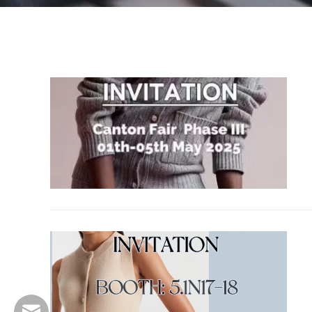
wfs808@wfscashmere.com