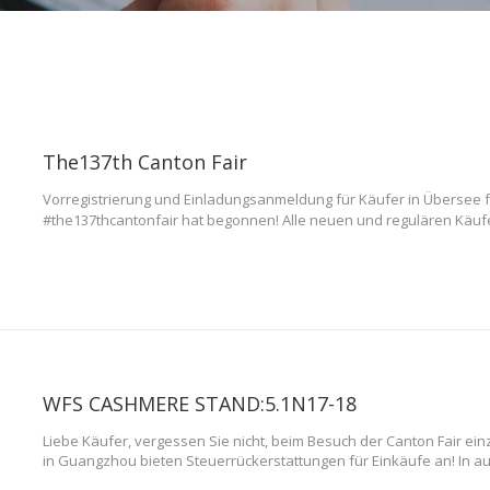
The137th Canton Fair
Vorregistrierung und Einladungsanmeldung für Käufer in Überse
#the137thcantonfair hat begonnen! Alle neuen und regulären Käufer
vor Ort teilnehmen werden, sollten sich im Voraus voraberklären. V
Sie es in der Canton Fair App, dem Käufer -Service -System auf, ver
WFS CASHMERE STAND:5.1N17-18
Liebe Käufer, vergessen Sie nicht, beim Besuch der Canton Fair ei
in Guangzhou bieten Steuerrückerstattungen für Einkäufe an! In 
Steuerrückerstattungsgeschäften, die einen sofortigen Steuerrück