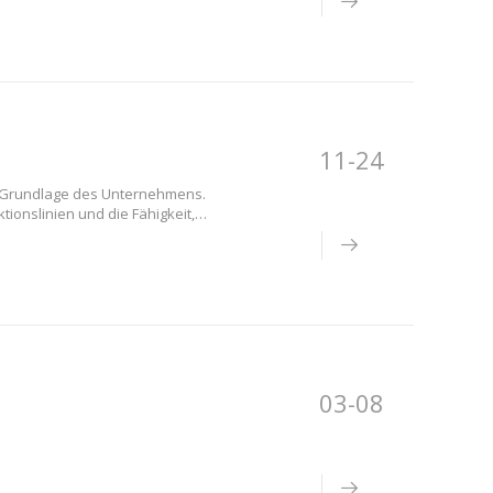
erstattung in bar nach der
11-24
e Grundlage des Unternehmens.
ionslinien und die Fähigkeit,
n Produktionskapazität von
nder exportiert
03-08