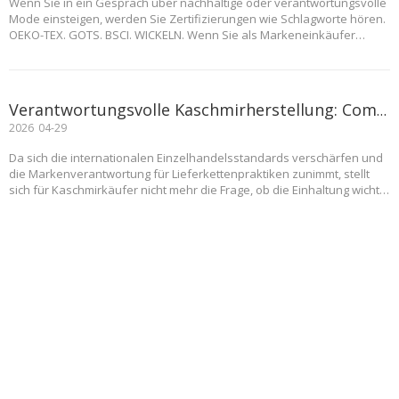
Wenn Sie in ein Gespräch über nachhaltige oder verantwortungsvolle
Mode einsteigen, werden Sie Zertifizierungen wie Schlagworte hören.
OEKO-TEX. GOTS. BSCI. WICKELN. Wenn Sie als Markeneinkäufer
versuchen, sich bei der Beschaffung von Kaschmir zurechtzufinden,
kann es überwältigend sein – und ehrlich gesagt sind viele der
Informationen, die es gibt, schriftlich
Verantwortungsvolle Kaschmirherstellung: Compliance Framework von WFS Cashmere
2026
04-29
Da sich die internationalen Einzelhandelsstandards verschärfen und
die Markenverantwortung für Lieferkettenpraktiken zunimmt, stellt
sich für Kaschmirkäufer nicht mehr die Frage, ob die Einhaltung wichtig
ist, sondern ob ihre Lieferanten dies dokumentieren können.