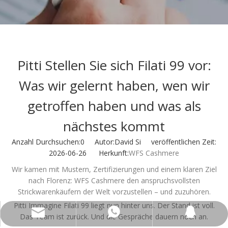
Pitti Stellen Sie sich Filati 99 vor:
Was wir gelernt haben, wen wir
getroffen haben und was als
nächstes kommt
Anzahl Durchsuchen:
0
Autor:David Si veröffentlichen Zeit:
2026-06-26 Herkunft:
WFS Cashmere
Wir kamen mit Mustern, Zertifizierungen und einem klaren Ziel
nach Florenz: WFS Cashmere den anspruchsvollsten
Strickwarenkäufern der Welt vorzustellen – und zuzuhören.
Pitti Immagine Filati 99 liegt nun hinter uns. Der Stand ist voll.
wfs808@wfscashmere.com
+8615066666292
2917611817
Das Team ist zurück. Und die Gespräche dauern noch an.