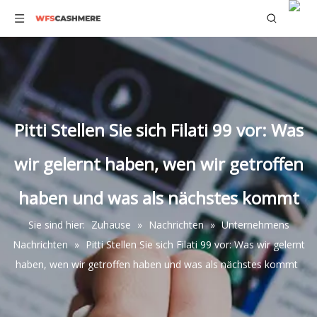
Pitti Stellen Sie sich Filati 99 vor: Was
wir gelernt haben, wen wir getroffen
haben und was als nächstes kommt
Sie sind hier:
Zuhause
»
Nachrichten
»
Unternehmens
Nachrichten
»
Pitti Stellen Sie sich Filati 99 vor: Was wir gelernt
haben, wen wir getroffen haben und was als nächstes kommt