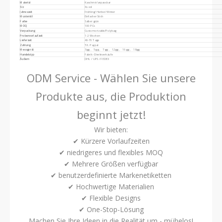
Material
Kaschmir/anpassbar
Siz
Xs-xxl
Jahreszeit
Frühling/ Herbst/ Winter
Musterstil
Einfacher Stich
Farbe
Salbei grün
MOQ
100 PCs
Verpackung
Customorizable/Polybag
Probenvorlaufzeit
1-2 Wochen
Lieferzeit
40-70 Tage
Zahlung
T/t. Paypal
Messgerät
3gg 、 5gg 、 7gg 、 12gg 、 16gg 、 18gg
Handelstyp
Fabrik -Direktverkäufe
Äußern
DHL / UPS / FEDEX
Logistik
Auf See / durch Express / per Eisenbahn
Strickmuster
ODM Service - Wählen Sie unsere
Produkte aus, die Produktion
beginnt jetzt!
Wir bieten:
✔ Kürzere Vorlaufzeiten
✔ niedrigeres und flexibles MOQ
✔ Mehrere Größen verfügbar
✔ benutzerdefinierte Markenetiketten
✔ Hochwertige Materialien
✔ Flexible Designs
✔ One-Stop-Lösung
Machen Sie Ihre Ideen in die Realität um - mühelos!