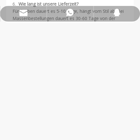
6.
Wie lang ist unsere Lieferzeit?
Für Proben dauert es 5-10 Tage, hängt vom Stil ab; Bei
wfs808@wfscashmere.com
+8615066666292
2917611817
Massenbestellungen dauert es 30-60 Tage von der
Menge.
7.
Darf ich Ihre Fabrik besuchen?
JA! Wir begrüßen jegliche Form eines formellen oder
informellen Besuchs. Bitte kontaktieren Sie uns, wenn
Sie uns besuchen möchten :)
Wir respektieren zurückführbare
Herstellung und nachhaltige
Entwicklung
Liebe alle unserer Mitarbeiter
Respektiere alle der Träger