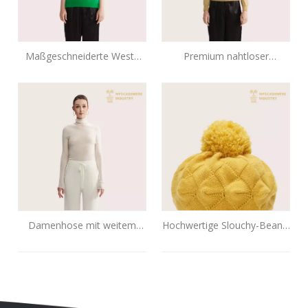
Maßgeschneiderte Weste
Premium nahtloser
aus 100 % Kaschmir in
hellgelber Pullover aus 100
Hellgrün mit Rundkragen |
% Kaschmir |
Ärmellose Pullover OEM-
Fortschrittliche OEM/ODM-
Fabrik
Strickwaren
Damenhose mit weitem
Hochwertige Slouchy-Beanie
Bein aus reinem Kaschmir |
aus gebürstetem Kaschmir |
Luxus-Strickhosen OEM-
Strickzubehör OEM
Hersteller