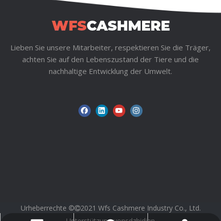
Lieben Sie unsere Mitarbeiter, respektieren Sie die Träger,
achten Sie auf den Lebenszustand der Tiere und die
Luxus-Strickrock aus
Hochwertiger marineblauer
nachhaltige Entwicklung der Umwelt.
glänzender Seidenmischung
Kaschmir-Cardigan-Pullover
für Damen | Premium-
| Klassische OEM/ODM-
1
2
3
4
»
Abendmode-OEM-Hersteller
Strickwarenfabrik
Urheberrechte ©
2021 Wfs Cashmere Industry Co., Ltd.

Unterstützung von
sdzhidian