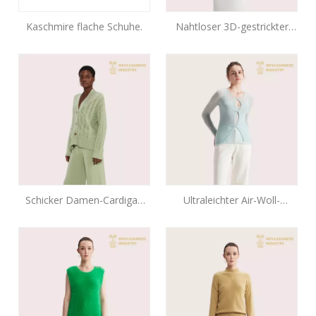
Kaschmire flache Schuhe.
Nahtloser 3D-gestrickter
Chevron-Pullover aus
Kaschmir | Fortschrittlicher
OEM
Schicker Damen-Cardigan
Ultraleichter Air-Woll-
mit Knöpfen aus reinem
Pullover | Wasserlöslicher
Kaschmir | Hersteller
Tech Knit OEM
maßgeschneiderter
Modestrickwaren