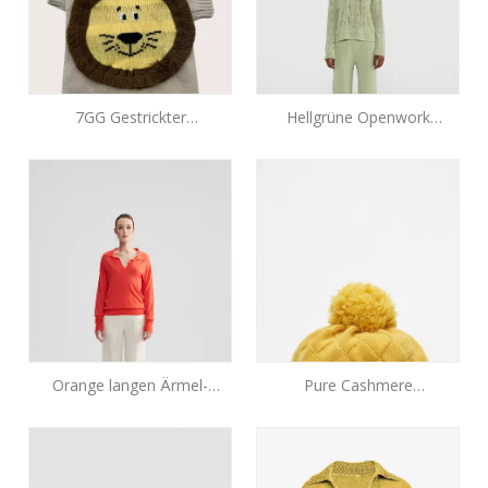
7GG Gestrickter
Hellgrüne Openwork
Haustierpullover mit 3D-
Cashmere Top
Löwen-Intarsie | Premium-
Strickwaren für Haustiere
OEM
Orange langen Ärmel-
Pure Cashmere
Strickpullover
Checkerboard Plaid Pom-
Pom-Mütze