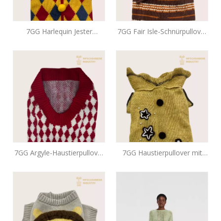
7GG Harlequin Jester
7GG Fair Isle-Schnürpullover
Haustierpullover mit Pom-
für Haustiere | Heritage
Pom-Kragen | Kostüm
Outdoor Pet Strickwaren
Haustier Strickwaren OEM
OEM
7GG Argyle-Haustierpullover
7GG Haustierpullover mit
mit V-Ausschnitt und
Rüschenkragen und
Farbblockdesign | Preppy
Häkelbären-Applikation |
Pet Strickwaren OEM
Artisan Pet Strickwaren OEM