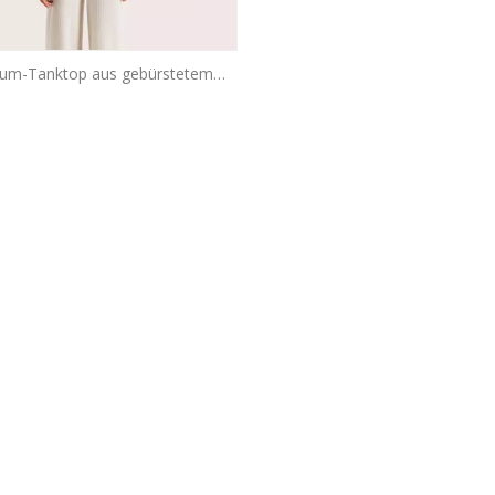
um-Tanktop aus gebürstetem
chmir | Luxus-Twinset OEM