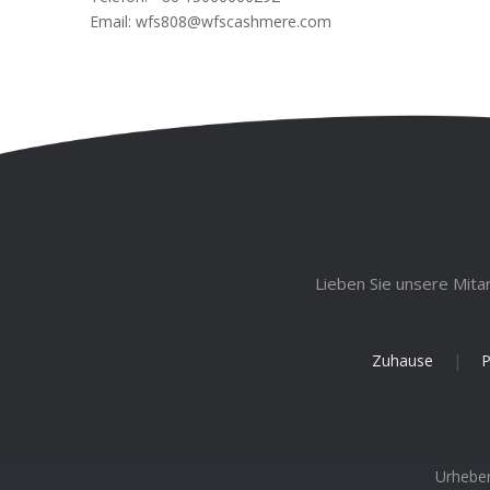
Email:
wfs808@wfscashmere.com
Lieben Sie unsere Mita
Zuhause
|
P
Urhebe