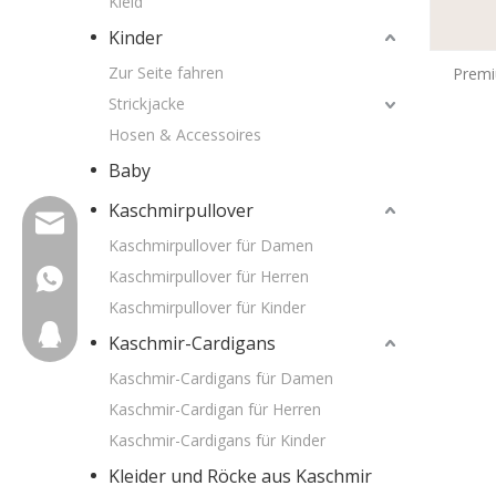
Kleid
Kinder
Zur Seite fahren
Premi
Kas
Strickjacke
Hosen & Accessoires
Baby
Kaschmirpullover
wfs808@wfscashmere.com
Kaschmirpullover für Damen
Kaschmirpullover für Herren
+8615066666292
Kaschmirpullover für Kinder
2917611817
Kaschmir-Cardigans
Kaschmir-Cardigans für Damen
Kaschmir-Cardigan für Herren
Kaschmir-Cardigans für Kinder
Kleider und Röcke aus Kaschmir