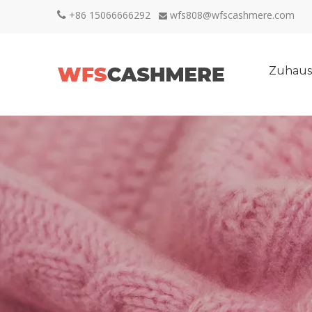
+86 15066666292
wfs808@wfscashmere.com


Zuhaus